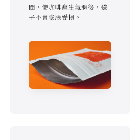
閥，使咖啡產生氣體後，袋
子不會膨脹受損。