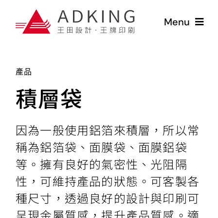
Skip
to
Menu
content
首頁
產品
關於
積層袋
服務
因為一般使用鋁箔來積層，所以常
產線
稱為鋁箔袋、面膜袋、面膜鋁袋
所有產品
等。擁有良好的氣密性、光阻隔
聯絡我們
性，可維持產品的狀態。可客製各
種尺寸，透過良好的設計與印刷可
呈現金屬質感，提升產品質感。適